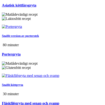
Asiatisk köttfärsgryta
Snabb version av porterstek
80 min
uter
Portergryta
Snabb köttgryta
30 min
uter
Fläskfilégryta med senap och svamp