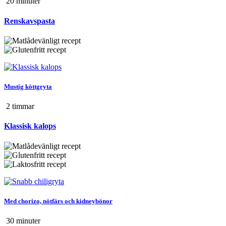
20 min
uter
Renskavspasta
Mustig köttgryta
2 tim
mar
Klassisk kalops
Med chorizo, nötfärs och kidneybönor
30 min
uter