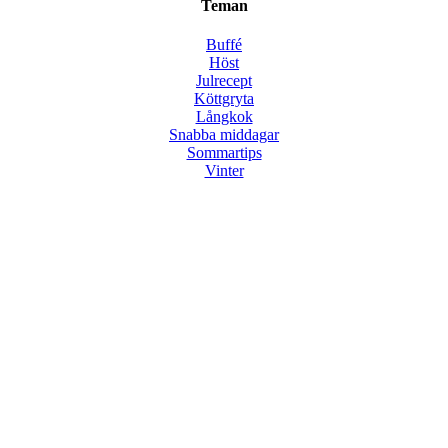
Teman
Buffé
Höst
Julrecept
Köttgryta
Långkok
Snabba middagar
Sommartips
Vinter