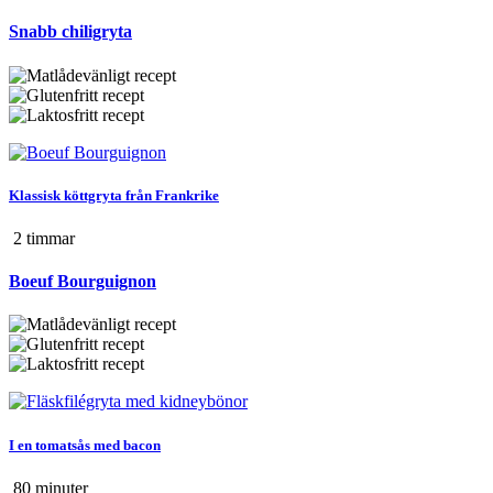
Snabb chiligryta
Klassisk köttgryta från Frankrike
2 tim
mar
Boeuf Bourguignon
I en tomatsås med bacon
80 min
uter