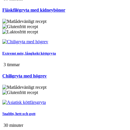
Fläskfilégryta med kidneybönor
Extremt mör, långkokt köttgryta
3 tim
mar
Chiligryta med högrev
Snabbt, hett och gott
30 min
uter