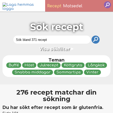
Recept
Matsedel
Sök recept
Visa sökfilter
▼
Teman
Buffé
Höst
Julrecept
Köttgryta
Långkok
Snabba middagar
Sommartips
Vinter
276 recept matchar din
sökning
Du har sökt efter recept som är glutenfria.