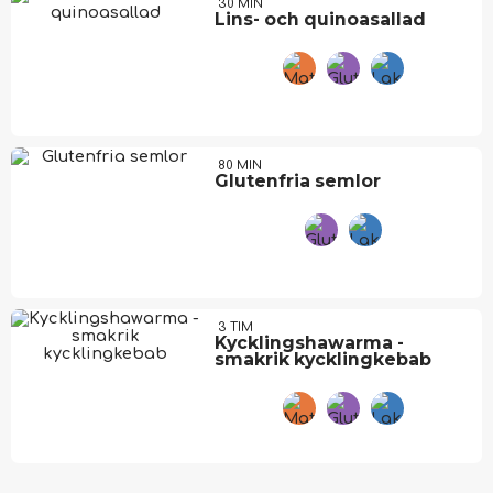
30 MIN
Lins- och quinoasallad
80 MIN
Glutenfria semlor
3 TIM
Kycklingshawarma -
smakrik kycklingkebab