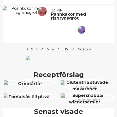
30 MIN
Pannkakor med
risgrynsgröt
1
2
3
4
5
6
7
...
15
16
Nästa »
Receptförslag
Glutenfria stuvade
Oreotårta
makaroner
Supersnabba
Tomatsås till pizza
wienersemlor
Senast visade