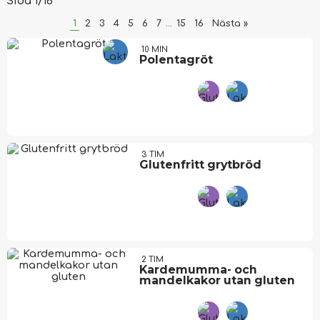
Sida 1/16
1
2
3
4
5
6
7
...
15
16
Nästa »
10 MIN
Polentagröt
3 TIM
Glutenfritt grytbröd
2 TIM
Kardemumma- och
mandelkakor utan gluten