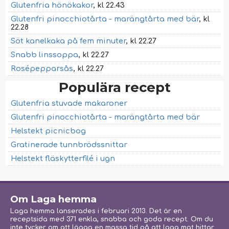
Glutenfria hönökakor
, kl 22.43
Glutenfri pinocchiotårta - marängtårta med bär
, kl
22.28
Söt kanelkaka på fem minuter
, kl 22.27
Snabb linssoppa
, kl 22.27
Rosépepparsås
, kl 22.27
Populära recept
Glutenfria stuvade makaroner
Glutenfri pinocchiotårta - marängtårta med bär
Helstekt picnicbog
Gratinerade tunnbrödssnittar
Helstekt fläskytterfilé i ugn
Om Laga hemma
Laga hemma lanserades i februari 2013. Det är en
receptsida med 371 enkla, snabba och goda recept. Om du
inte tycker om att lägga en massa tid på att laga mat hittar