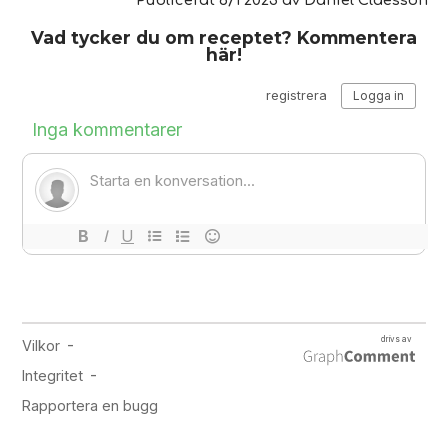
Publicerat
6/1 2023
av
Daniel Claesson
Vad tycker du om receptet? Kommentera
här!