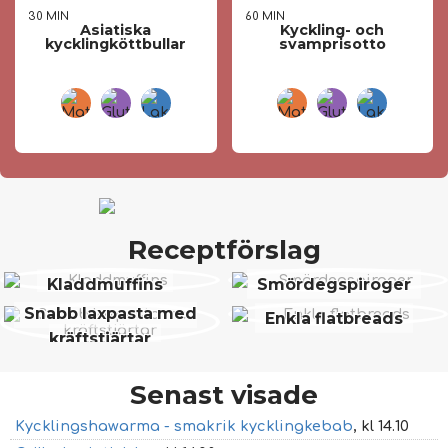
30 MIN
60 MIN
Asiatiska
Kyckling- och
kycklingköttbullar
svamprisotto
Receptförslag
Kladdmuffins
Smördegspiroger
Snabb laxpasta med
Enkla flatbreads
kräftstjärtar
Senast visade
Kycklingshawarma - smakrik kycklingkebab
, kl 14.10