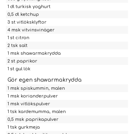
1
dl
turkisk yoghurt
0,5
dl
ketchup
3
st
vitlöksklyftor
4
msk
vitvinsvinäger
1
st
citron
2
tsk
salt
1
msk
shawarmakrydda
2
st
paprikor
1
st
gul lök
Gör egen shawarmakrydda
1
msk
spiskummin, malen
1
msk
korianderpulver
1
msk
vitlökspulver
1
tsk
kardemumma, malen
0,5
msk
paprikapulver
1
tsk
gurkmeja