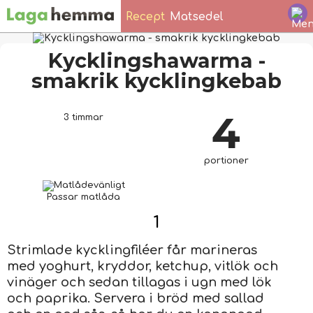
Recept
Matsedel
Kycklingshawarma -
smakrik kycklingkebab
4
3 timmar
portioner
Passar matlåda
1
Strimlade kycklingfiléer får marineras
med yoghurt, kryddor, ketchup, vitlök och
vinäger och sedan tillagas i ugn med lök
och paprika. Servera i bröd med sallad