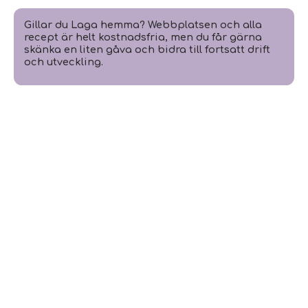
Gillar du Laga hemma? Webbplatsen och alla
recept är helt kostnadsfria, men du får gärna
skänka en liten gåva och bidra till fortsatt drift
och utveckling.