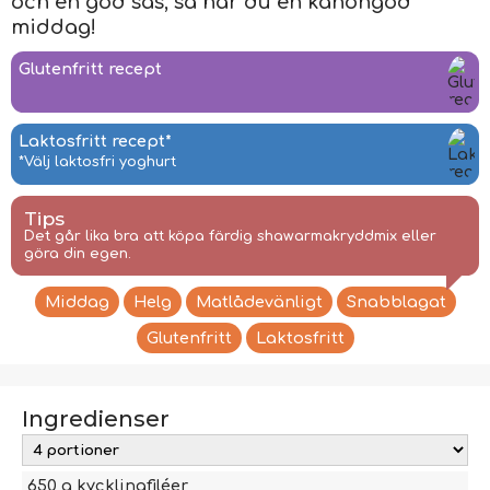
och en god sås, så har du en kanongod
middag!
Glutenfritt recept
Laktosfritt recept*
*Välj laktosfri yoghurt
Tips
Det går lika bra att köpa färdig shawarmakryddmix eller
göra din egen.
Middag
Helg
Matlådevänligt
Snabblagat
Glutenfritt
Laktosfritt
Ingredienser
650
g
kycklingfiléer