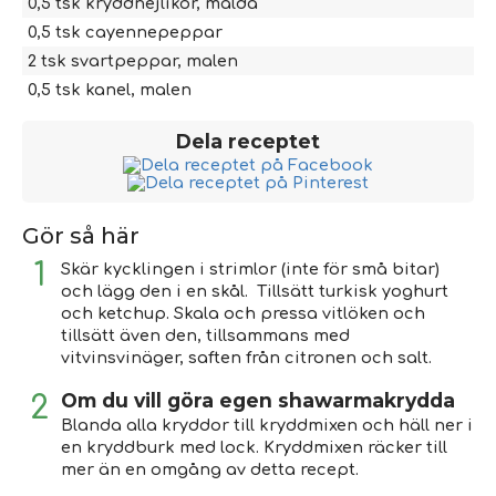
0,5
tsk
kryddnejlikor, malda
0,5
tsk
cayennepeppar
2
tsk
svartpeppar, malen
0,5
tsk
kanel, malen
Dela receptet
Gör så här
Skär kycklingen i strimlor (inte för små bitar)
och lägg den i en skål. Tillsätt turkisk yoghurt
och ketchup. Skala och pressa vitlöken och
tillsätt även den, tillsammans med
vitvinsvinäger, saften från citronen och salt.
Om du vill göra egen shawarmakrydda
Blanda alla kryddor till kryddmixen och häll ner i
en kryddburk med lock. Kryddmixen räcker till
mer än en omgång av detta recept.