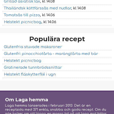
Grillad asiatisk lax
, kl 14.08
Thailändsk köttfärssås med nudlar
, kl 14.08
Tomatsås till pizza
, kl 14.06
Helstekt picnicbog
, kl 14.06
Populära recept
Glutenfria stuvade makaroner
Glutenfri pinocchiotårta - marängtårta med bär
Helstekt picnicbog
Gratinerade tunnbrödssnittar
Helstekt fläskytterfilé i ugn
Om Laga hemma
Laga hemma lanserades i februari 2013. Det är en
receptsida med 371 enkla, snabba och goda recept. Om du
inte tycker om att lägga en massa tid på att laga mat hittar