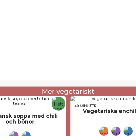
Mer vegetariskt
40 MIN
UTER
Vegetariska enchi
R
ansk soppa med chili
och bönor