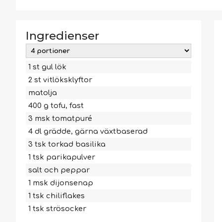
Ingredienser
1
st
gul lök
2
st
vitlöksklyftor
matolja
400
g
tofu, fast
3
msk
tomatpuré
4
dl
grädde, gärna växtbaserad
3
tsk
torkad basilika
1
tsk
parikapulver
salt och peppar
1
msk
dijonsenap
1
tsk
chiliflakes
1
tsk
strösocker