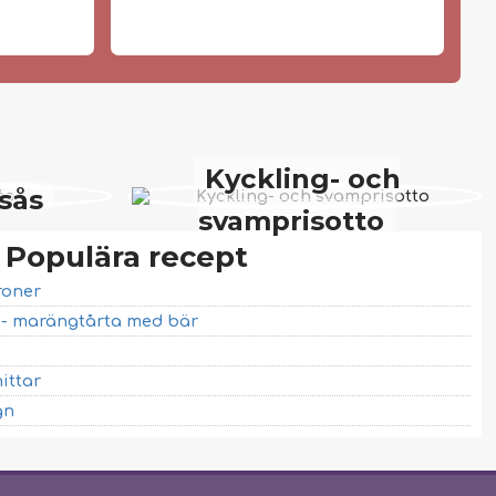
Kyckling- och
sås
svamprisotto
Populära recept
roner
a - marängtårta med bär
ittar
gn