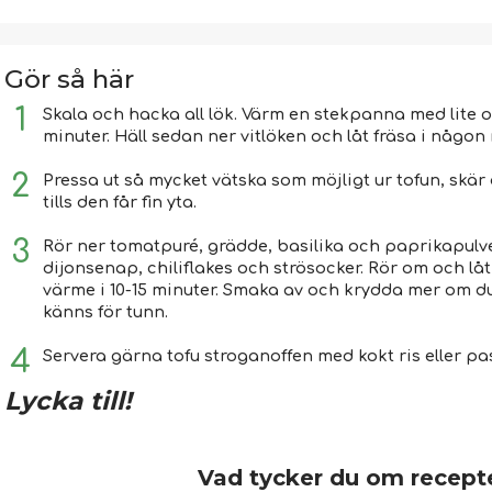
Gör så här
Skala och hacka all lök. Värm en stekpanna med lite ol
minuter. Häll sedan ner vitlöken och låt fräsa i någon m
Pressa ut så mycket vätska som möjligt ur tofun, skär 
tills den får fin yta.
Rör ner tomatpuré, grädde, basilika och paprikapulve
dijonsenap, chiliflakes och strösocker. Rör om och lå
värme i 10-15 minuter. Smaka av och krydda mer om du 
känns för tunn.
Servera gärna tofu stroganoffen med kokt ris eller pa
Lycka till!
Vad tycker du om recept