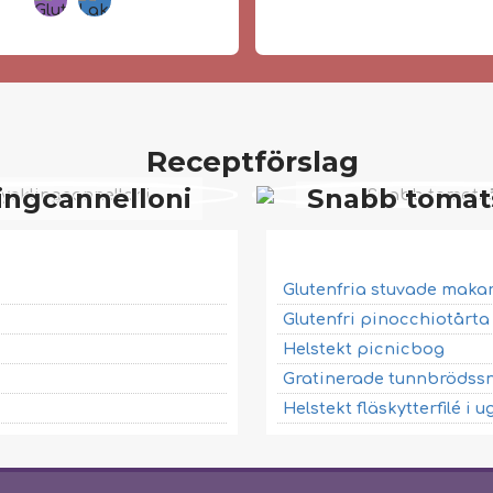
Receptförslag
ingcannelloni
Snabb tomat
Glutenfria stuvade maka
Glutenfri pinocchiotårt
Helstekt picnicbog
Gratinerade tunnbrödssn
Helstekt fläskytterfilé i u