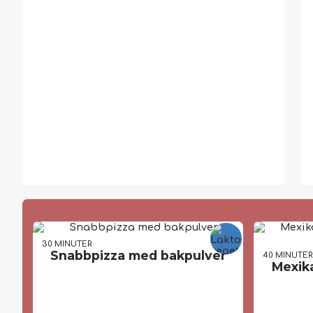
30 MIN
UTER
Snabbpizza med bakpulver
40 MIN
UTE
Mexik