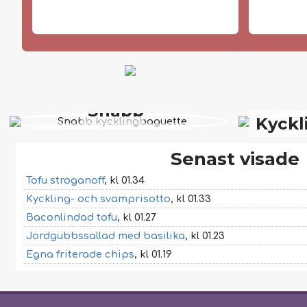
Snabb
Kyckl
kycklingbaguette
Senast visade
Tofu stroganoff
, kl 01.34
Kyckling- och svamprisotto
, kl 01.33
Baconlindad tofu
, kl 01.27
Jordgubbssallad med basilika
, kl 01.23
Egna friterade chips
, kl 01.19