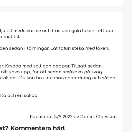
ja till medelvärme och fräs den gula löken i ett par
inut till.
den sedan i tärningar. Låt tofun steka med löken,
r. Krydda med salt och peppar. Tillsätt sedan
t allt koka upp, för att sedan småkoka på svag
vill det. Du kan ha i lite maizenaredning och såsen
sta och en sallad.
Publicerat
3/9 2022
av
Daniel Claesson
et? Kommentera här!