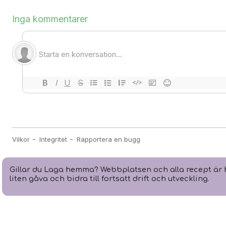
Gillar du Laga hemma? Webbplatsen och alla recept är h
liten gåva och bidra till fortsatt drift och utveckling.