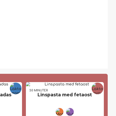
30 MIN
UTER
ladas
Linspasta med fetaost