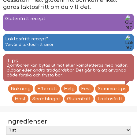
dessutom helt glutenfritt och kan enkelt
göras laktosfritt om du vill det.
Glutenfritt recept
Laktosfritt recept*
*Använd laktosfritt smör
Tips
Björnbären kan bytas ut mot eller kompletteras med hallon,
blåbär eller andra trädgårdsbär. Det går bra att använda
både färska och frysta bär.
Bakning
Efterrätt
Helg
Fest
Sommartips
Höst
Snabblagat
Glutenfritt
Laktosfritt
Ingredienser