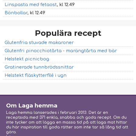
Linspasta med fetaost
, kl 12.49
Bönbollar
, kl 12.49
Populära recept
Glutenfria stuvade makaroner
Glutenfri pinocchiotårta - marängtårta med bär
Helstekt picnicbog
Gratinerade tunnbrödssnittar
Helstekt fläskytterfilé i ugn
Om Laga hemma
Laga hemma lanserades i februari 2013. Det är en
receptsida med 371 enkla, snabba och goda recept. Om du
inte tycker om att lägga en massa tid på att laga mat hittar
du här inspiration till goda rätter som inte tar så lång tid att
göra.