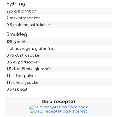
Fyllning
225
g
björnbär
2
msk
strösocker
0,5
msk
majsstärkelse
Smuldeg
125
g
smör
2
dl
havregyn, glutenfria
0,75
dl
strösocker
0,5
dl
pärlsocker
1,5
dl
mjölmix, glutenfri
1
tsk
bakpulver
1
tsk
vaniljsocker
0,5
tsk
salt
Dela receptet