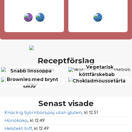
Receptförslag
Vegetarisk
Snabb linssoppa
köttfärskebab
Brownies med brynt
Chokladmoussetårta
smör
Senast visade
Knäckig björnbärspaj utan gluten
, kl 12.51
Hönökaka
, kl 12.49
Helstekt biff
, kl 12.49