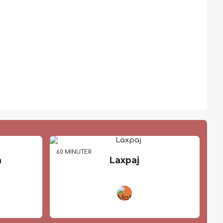
60 MIN
UTER
a
Laxpaj