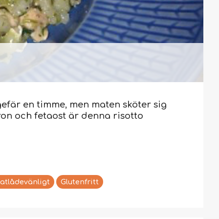
ungefär en timme, men maten sköter sig
tron och fetaost är denna risotto
atlådevänligt
Glutenfritt