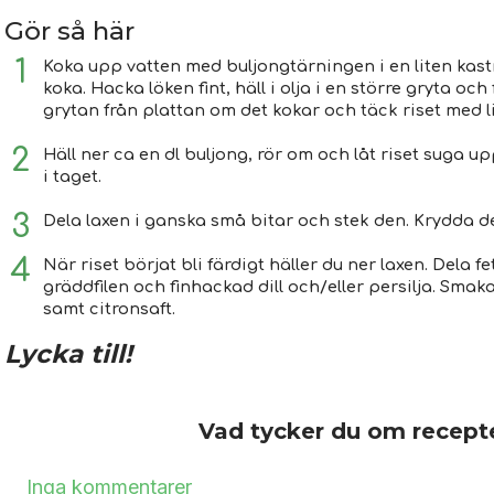
Gör så här
Koka upp vatten med buljongtärningen i en liten kast
koka. Hacka löken fint, häll i olja i en större gryta och
grytan från plattan om det kokar och täck riset med li
Häll ner ca en dl buljong, rör om och låt riset suga up
i taget.
Dela laxen i ganska små bitar och stek den. Krydda d
När riset börjat bli färdigt häller du ner laxen. Dela 
gräddfilen och finhackad dill och/eller persilja. Sma
samt citronsaft.
Lycka till!
Vad tycker du om recept