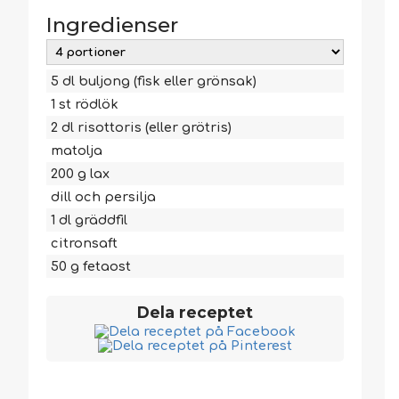
Ingredienser
5
dl
buljong (fisk eller grönsak)
1
st
rödlök
2
dl
risottoris (eller grötris)
matolja
200
g
lax
dill och persilja
1
dl
gräddfil
citronsaft
50
g
fetaost
Dela receptet