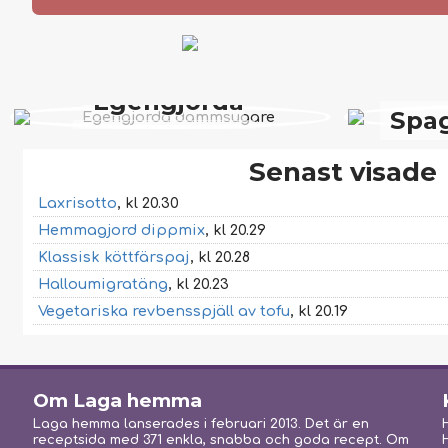
Egengjorda
Spag
dammsugare
Senast visade
Laxrisotto
, kl 20.30
Hemmagjord dippmix
, kl 20.29
Klassisk köttfärspaj
, kl 20.28
Halloumigratäng
, kl 20.23
Vegetariska revbensspjäll av tofu
, kl 20.19
Om Laga hemma
Laga hemma lanserades i februari 2013. Det är en
receptsida med 371 enkla, snabba och goda recept. Om