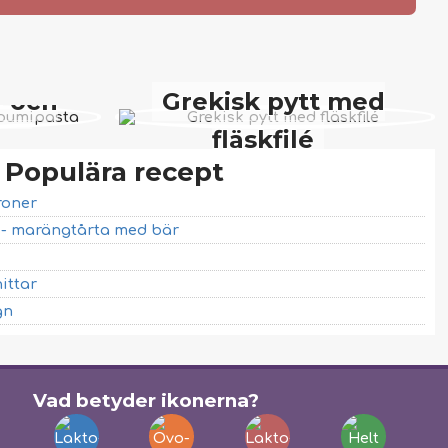
 och
Grekisk pytt med
ta
fläskfilé
Populära recept
roner
a - marängtårta med bär
ittar
gn
Vad betyder ikonerna?