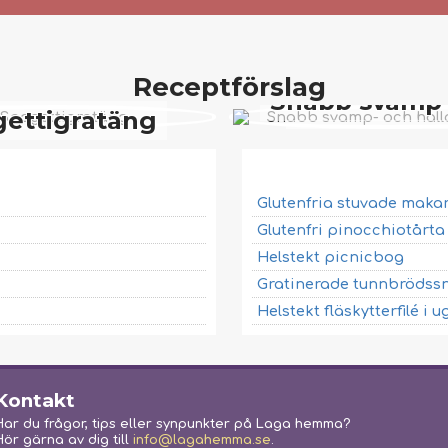
Receptförslag
Snabb svamp-
ettigratäng
halloumipas
Glutenfria stuvade maka
Glutenfri pinocchiotårt
Helstekt picnicbog
Gratinerade tunnbrödssn
Helstekt fläskytterfilé i u
Kontakt
Har du frågor, tips eller synpunkter på Laga hemma?
Hör gärna av dig till
info@lagahemma.se
.