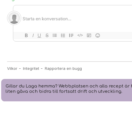
Gillar du Laga hemma? Webbplatsen och alla recept är h
liten gåva och bidra till fortsatt drift och utveckling.