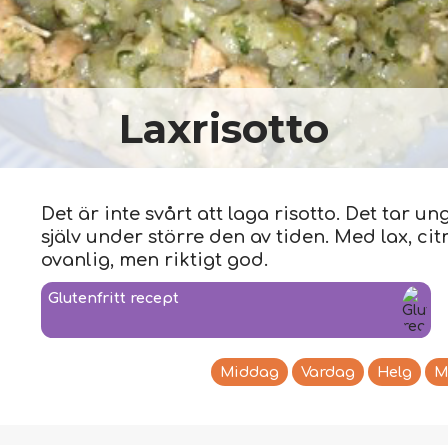
Laxrisotto
Det är inte svårt att laga risotto. Det tar 
själv under större den av tiden. Med lax, ci
ovanlig, men riktigt god.
Glutenfritt recept
Middag
Vardag
Helg
M