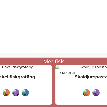
Mer fisk
R
15 MIN
UTER
nkel fiskgratäng
Skaldjurspast