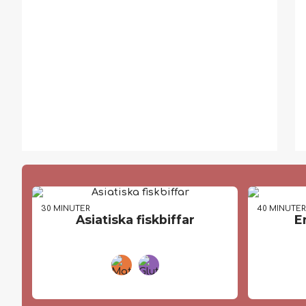
30 MIN
UTER
40 MIN
UTE
Asiatiska fiskbiffar
E