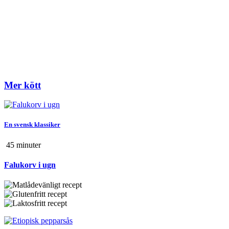
Mer kött
En svensk klassiker
45 min
uter
Falukorv i ugn