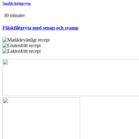
Snabb köttgryta
30 min
uter
Fläskfilégryta med senap och svamp