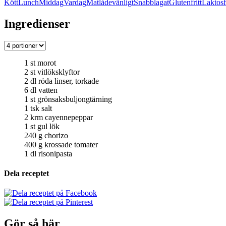
Kött
Lunch
Middag
Vardag
Matlådevänligt
Snabblagat
Glutenfritt
Laktosfr
Ingredienser
1
st
morot
2
st
vitlöksklyftor
2
dl
röda linser, torkade
6
dl
vatten
1
st
grönsaksbuljongtärning
1
tsk
salt
2
krm
cayennepeppar
1
st
gul lök
240
g
chorizo
400
g
krossade tomater
1
dl
risonipasta
Dela receptet
Gör så här