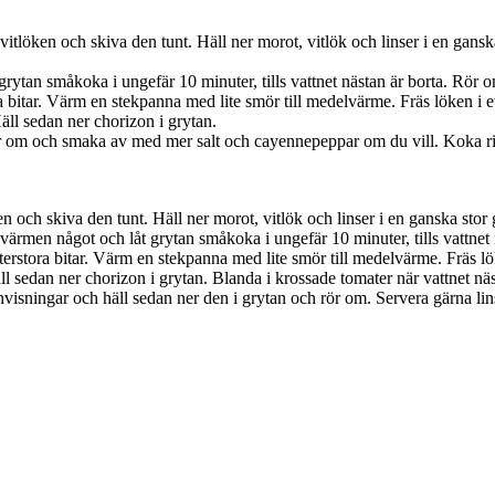
vitlöken och skiva den tunt. Häll ner morot, vitlök och linser i en gans
tan småkoka i ungefär 10 minuter, tills vattnet nästan är borta. Rör om i
bitar. Värm en stekpanna med lite smör till medelvärme. Fräs löken i ett 
äll sedan ner chorizon i grytan.
ör om och smaka av med mer salt och cayennepeppar om du vill. Koka ri
 och skiva den tunt. Häll ner morot, vitlök och linser i en ganska stor g
ärmen något och låt grytan småkoka i ungefär 10 minuter, tills vattnet nä
rstora bitar. Värm en stekpanna med lite smör till medelvärme. Fräs löken
Häll sedan ner chorizon i grytan. Blanda i krossade tomater när vattnet 
isningar och häll sedan ner den i grytan och rör om. Servera gärna linsg