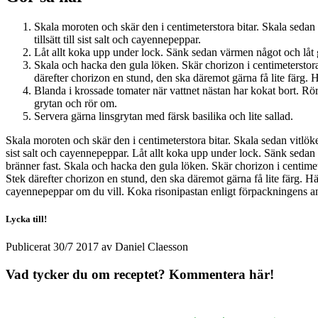
Skala moroten och skär den i centimeterstora bitar. Skala sedan 
tillsätt till sist salt och cayennepeppar.
Låt allt koka upp under lock. Sänk sedan värmen något och låt gry
Skala och hacka den gula löken. Skär chorizon i centimeterstora 
därefter chorizon en stund, den ska däremot gärna få lite färg. H
Blanda i krossade tomater när vattnet nästan har kokat bort. R
grytan och rör om.
Servera gärna linsgrytan med färsk basilika och lite sallad.
Skala moroten och skär den i centimeterstora bitar. Skala sedan vitlöken
sist salt och cayennepeppar. Låt allt koka upp under lock. Sänk sedan v
bränner fast. Skala och hacka den gula löken. Skär chorizon i centimete
Stek därefter chorizon en stund, den ska däremot gärna få lite färg. 
cayennepeppar om du vill. Koka risonipastan enligt förpackningens anv
Lycka till!
Publicerat
30/7 2017
av
Daniel Claesson
Vad tycker du om receptet? Kommentera här!