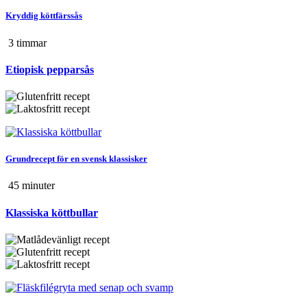
Kryddig köttfärssås
3 tim
mar
Etiopisk pepparsås
Grundrecept för en svensk klassisker
45 min
uter
Klassiska köttbullar