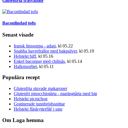
Glutenfria frasvåfflor
Baconlindad tofu
Senast visade
Iransk linssoppa - adasi
, kl 05.22
Snabba havrefrallor med bakpulver
, kl 05.19
Helstekt biff
, kl 05.16
Enkel baconpaj med chilisås
, kl 05.14
Hallonsorbet
, kl 05.11
Populära recept
Glutenfria stuvade makaroner
Glutenfri pinocchiotårta - marängtårta med bär
Helstekt picnicbog
Gratinerade tunnbrödssnittar
Helstekt fläskytterfilé i ugn
Om Laga hemma