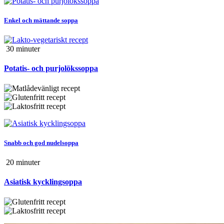
Enkel och mättande soppa
30 min
uter
Potatis- och purjolökssoppa
Snabb och god nudelsoppa
20 min
uter
Asiatisk kycklingsoppa