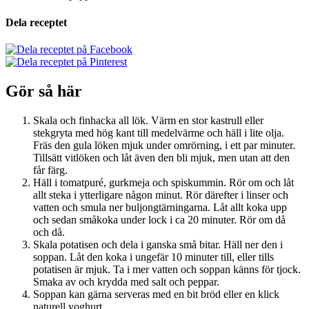
Dela receptet
Gör så här
Skala och finhacka all lök. Värm en stor kastrull eller
stekgryta med hög kant till medelvärme och häll i lite olja.
Fräs den gula löken mjuk under omrörning, i ett par minuter.
Tillsätt vitlöken och låt även den bli mjuk, men utan att den
får färg.
Häll i tomatpuré, gurkmeja och spiskummin. Rör om och låt
allt steka i ytterligare någon minut. Rör därefter i linser och
vatten och smula ner buljongtärningarna. Låt allt koka upp
och sedan småkoka under lock i ca 20 minuter. Rör om då
och då.
Skala potatisen och dela i ganska små bitar. Häll ner den i
soppan. Låt den koka i ungefär 10 minuter till, eller tills
potatisen är mjuk. Ta i mer vatten och soppan känns för tjock.
Smaka av och krydda med salt och peppar.
Soppan kan gärna serveras med en bit bröd eller en klick
naturell yoghurt.