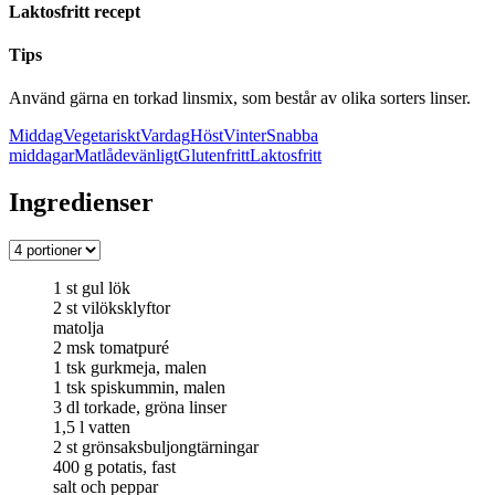
Laktosfritt recept
Tips
Använd gärna en torkad linsmix, som består av olika sorters linser.
Middag
Vegetariskt
Vardag
Höst
Vinter
Snabba
middagar
Matlådevänligt
Glutenfritt
Laktosfritt
Ingredienser
1
st
gul lök
2
st
vilöksklyftor
matolja
2
msk
tomatpuré
1
tsk
gurkmeja, malen
1
tsk
spiskummin, malen
3
dl
torkade, gröna linser
1,5
l
vatten
2
st
grönsaksbuljong
tärningar
400
g
potatis, fast
salt och peppar