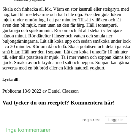
Skala och finhacka all lök. Värm en stor kastrull eller stekgryta med
hög kant till medelvärme och häll i lite olja. Fräs den gula löken
mjuk under omrörning, i ett par minuter. Tillsätt vitlöken och låt
även den bli mjuk, men utan att den får färg. Häll i tomatpuré,
gurkmeja och spiskummin. Rör om och låt allt steka i ytterligare
någon minut. Rör därefter i linser och vatten och smula ner
buljongtärningarna. Låt allt koka upp och sedan småkoka under lock
i ca 20 minuter. Rör om då och då. Skala potatisen och dela i ganska
små bitar. Häll ner den i soppan. Låt den koka i ungefär 10 minuter
till, eller tills potatisen är mjuk. Ta i mer vatten och soppan känns för
tjock. Smaka av och krydda med salt och peppar. Soppan kan gärna
serveras med en bit bröd eller en klick naturell yoghurt.
Lycka till!
Publicerat
13/9 2022
av
Daniel Claesson
Vad tycker du om receptet? Kommentera här!