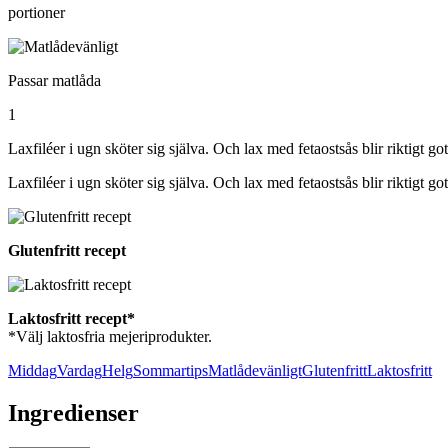
portioner
Passar matlåda
1
Laxfiléer i ugn sköter sig själva. Och lax med fetaostsås blir riktigt go
Laxfiléer i ugn sköter sig själva. Och lax med fetaostsås blir riktigt go
Glutenfritt recept
Laktosfritt recept*
*Välj laktosfria mejeriprodukter.
Middag
Vardag
Helg
Sommartips
Matlådevänligt
Glutenfritt
Laktosfritt
Ingredienser