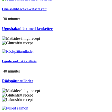
Lika snabbt och enkelt som gott
30 min
uter
Ugnsbakad lax med kroketter
Ugnsbakad fisk i chilisås
40 min
uter
Rödspättarullader