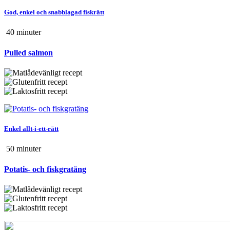
God, enkel och snabblagad fiskrätt
40 min
uter
Pulled salmon
Enkel allt-i-ett-rätt
50 min
uter
Potatis- och fiskgratäng