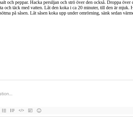
alt och peppar. Hacka persiljan och strö över den också. Droppa över cit
yta och täck med vatten. Låt den koka i ca 20 minuter, till den är mjuk.
ite sötma på såsen. Låt såsen koka upp under omrörning, sänk sedan värm