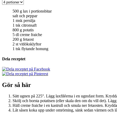
500
g
lax i portionsbitar
salt och peppar
1
msk
persilja
1
tsk
citronsaft
800
g
potatis
5
dl
creme fraiche
200
g
fetaost
2
st
vitlöksklyftor
1
tsk
flytande honung
Dela receptet
Gör så här
Sätt ugnen på 225°. Lägg laxfiléerna i en ugnsfast form. Krydda
Skölj och borsta potatisen (eller skala den om du vill det). Lägg
Häll creme fraiche i en kastrull och smula ner fetaosten. Krydda
Låt såsen koka upp under omrörning, sänk sedan värmen och låt