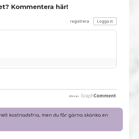
et? Kommentera här!
elt kostnadsfria, men du får gärna skänka en