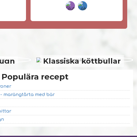
 ugn
Klassiska köttbullar
Populära recept
roner
a - marängtårta med bär
ittar
gn