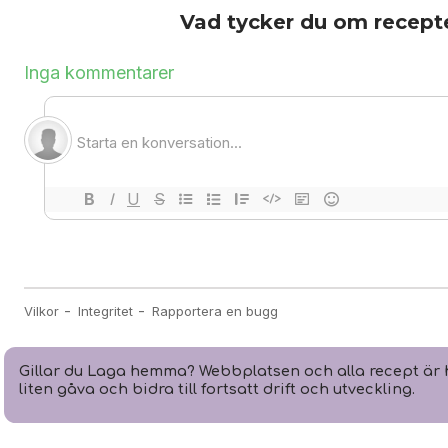
Vad tycker du om recept
Gillar du Laga hemma? Webbplatsen och alla recept är h
liten gåva och bidra till fortsatt drift och utveckling.