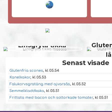
Linsgryta tikka
Gluten
masala
l
Senast visade
Glutenfria scones
, kl 05.54
Kanelkakor
, kl 05.53
Falukorvsgratäng med ajvarsås
, kl 05.52
Semmelkladdkaka
, kl 05.51
Frittata med bacon och soltorkade tomater
, kl 05.51