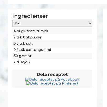
Ingredienser
4
dl
glutenfritt mjöl
2
tsk
bakpulver
0,5
tsk
salt
0,5
tsk
xantangummi
50
g
smör
2
dl
mjölk
Dela receptet