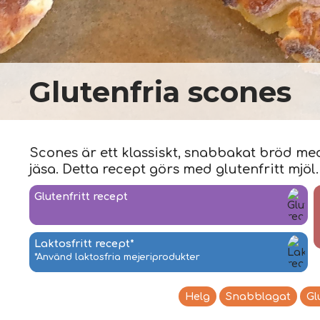
Glutenfria scones
Scones är ett klassiskt, snabbakat bröd me
jäsa. Detta recept görs med glutenfritt mjöl.
Glutenfritt recept
Laktosfritt recept*
*Använd laktosfria mejeriprodukter
Helg
Snabblagat
Gl