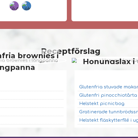
Receptförslag
fria brownies i
Honungslax i
ångpanna
Glutenfria stuvade maka
Glutenfri pinocchiotårt
Helstekt picnicbog
Gratinerade tunnbrödssn
Helstekt fläskytterfilé i u