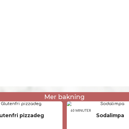
Mer bakning
R
60 MIN
UTER
utenfri pizzadeg
Sodalimpa