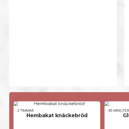
2 TIM
MAR
45 MIN
UTE
Hembakat knäckebröd
Gl