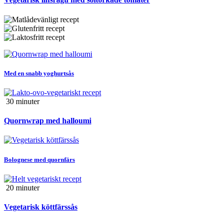
Med en snabb yoghurtsås
30 min
uter
Quornwrap med halloumi
Bolognese med quornfärs
20 min
uter
Vegetarisk köttfärssås