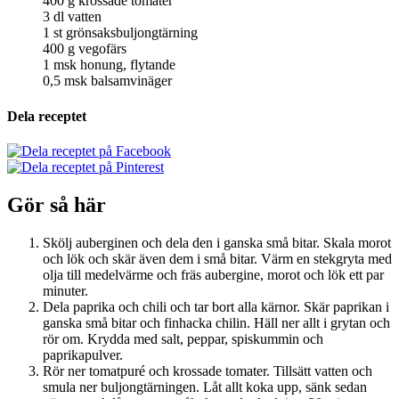
400
g
krossade tomater
3
dl
vatten
1
st
grönsaksbuljongtärning
400
g
vegofärs
1
msk
honung, flytande
0,5
msk
balsamvinäger
Dela receptet
Gör så här
Skölj auberginen och dela den i ganska små bitar. Skala morot
och lök och skär även dem i små bitar. Värm en stekgryta med
olja till medelvärme och fräs aubergine, morot och lök ett par
minuter.
Dela paprika och chili och tar bort alla kärnor. Skär paprikan i
ganska små bitar och finhacka chilin. Häll ner allt i grytan och
rör om. Krydda med salt, peppar, spiskummin och
paprikapulver.
Rör ner tomatpuré och krossade tomater. Tillsätt vatten och
smula ner buljongtärningen. Låt allt koka upp, sänk sedan