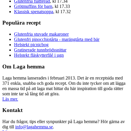
Glutenfria flatbread
, kl 17.34
Grötmuffins för barn
, kl 17.33
Klassisk spenatsoppa
, kl 17.32
Populära recept
Glutenfria stuvade makaroner
Glutenfri pinocchiotårta - marängtårta med bär
Helstekt picnicbog
Gratinerade tunnbrödssnittar
Helstekt fläskytterfilé i ugn
Om Laga hemma
Laga hemma lanserades i februari 2013. Det är en receptsida med
371 enkla, snabba och goda recept. Om du inte tycker om att lägga
en massa tid på att laga mat hittar du här inspiration till goda rätter
som inte tar så lång tid att göra.
Läs mer.
Kontakt
Har du frågor, tips eller synpunkter på Laga hemma? Hör gärna av
dig till
info@lagahemma.se
.