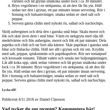
värmen och låt grytan småkoka under lock i ca 30 minuter.
Bryn vegofärsen i en stekpanna, så att den får fin yta. Häll
sedan ner den i grytan, ett par minuter innan servering. Rör i
honung och balsamvinäger, smaka sedan av med salt och
peppar.
Servera gärna chilin med nykokt ris, sallad och nachochips.
Skölj auberginen och dela den i ganska små bitar. Skala morot och
lök och skär även dem i små bitar. Värm en stekgryta med olja till
medelvärme och fräs aubergine, morot och lök ett par minuter. Dela
paprika och chili och tar bort alla kärnor. Skär paprikan i ganska små
bitar och finhacka chilin. Häll ner allt i grytan och rör om. Krydda
med salt, peppar, spiskummin och paprikapulver. Rör ner tomatpuré
och krossade tomater. Tillsätt vatten och smula ner buljongtärningen.
Låt allt koka upp, sänk sedan värmen och låt grytan småkoka under
lock i ca 30 minuter. Bryn vegofärsen i en stekpanna, så att den får
fin yta. Häll sedan ner den i grytan, ett par minuter innan servering.
Rör i honung och balsamvinäger, smaka sedan av med salt och
peppar. Servera gärna chilin med nykokt ris, sallad och nachochips.
Lycka till!
Publicerat
4/11 2018
av
Daniel Claesson
Vad tycker du om receptet? Kommentera här!