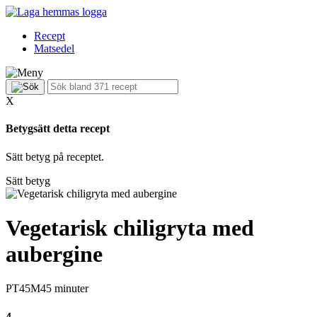
Recept
Matsedel
X
Betygsätt detta recept
Sätt betyg på receptet.
Sätt betyg
Vegetarisk chiligryta med
aubergine
PT45M
45 minuter
4