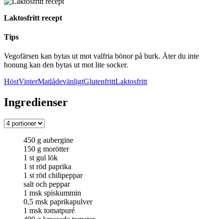
Laktosfritt recept
Tips
Vegofärsen kan bytas ut mot valfria bönor på burk. Äter du inte
honung kan den bytas ut mot lite socker.
Höst
Vinter
Matlådevänligt
Glutenfritt
Laktosfritt
Ingredienser
450
g
aubergine
150
g
morötter
1
st
gul lök
1
st
röd paprika
1
st
röd chilipeppar
salt och peppar
1
msk
spiskummin
0,5
msk
paprikapulver
1
msk
tomatpuré