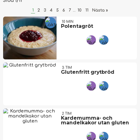
Sida 1/11
1
2
3
4
5
6
7
...
10
11
Nästa »
10 MIN
Polentagröt
3 TIM
Glutenfritt grytbröd
2 TIM
Kardemumma- och
mandelkakor utan gluten