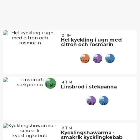
2 TIM
Hel kyckling i ugn med
citron och rosmarin
4 TIM
Linsbröd i stekpanna
3 TIM
Kycklingshawarma -
smakrik kycklingkebab