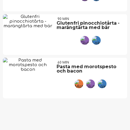
90 MIN
Glutenfri pinocchiotårta -
marängtårta med bär
60 MIN
Pasta med morotspesto
och bacon