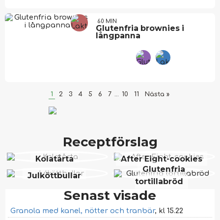
60 MIN
Glutenfria brownies i
långpanna
1
2
3
4
5
6
7
...
10
11
Nästa »
Receptförslag
Kolatårta
After Eight-cookies
Glutenfria
Julköttbullar
tortillabröd
Senast visade
Granola med kanel, nötter och tranbär
, kl 15.22