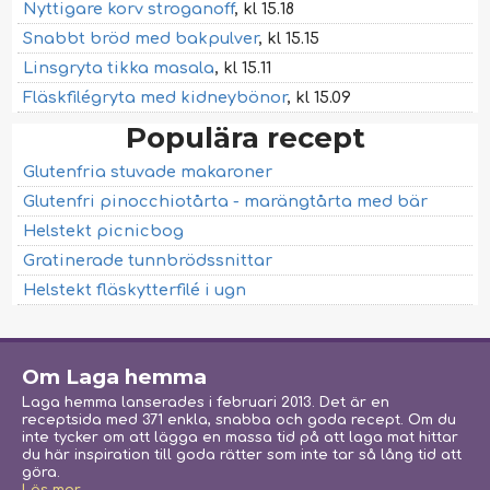
Nyttigare korv stroganoff
, kl 15.18
Snabbt bröd med bakpulver
, kl 15.15
Linsgryta tikka masala
, kl 15.11
Fläskfilégryta med kidneybönor
, kl 15.09
Populära recept
Glutenfria stuvade makaroner
Glutenfri pinocchiotårta - marängtårta med bär
Helstekt picnicbog
Gratinerade tunnbrödssnittar
Helstekt fläskytterfilé i ugn
Om Laga hemma
Laga hemma lanserades i februari 2013. Det är en
receptsida med 371 enkla, snabba och goda recept. Om du
inte tycker om att lägga en massa tid på att laga mat hittar
du här inspiration till goda rätter som inte tar så lång tid att
göra.