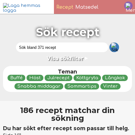
Recept
Matsedel
Sök recept
Visa sökfilter
▼
Teman
Buffé
Höst
Julrecept
Köttgryta
Långkok
Snabba middagar
Sommartips
Vinter
186 recept matchar din
sökning
Du har sökt efter recept som passar till helg.